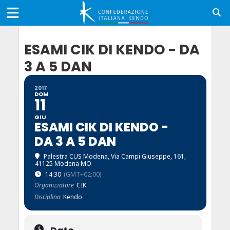
ESAMI CIK DI KENDO - DA
3 A 5 DAN
2017
DOM
11
GIU
ESAMI CIK DI KENDO -
DA 3 A 5 DAN
Palestra CUS Modena
, Via Campi Giuseppe, 161,
41125 Modena MO
14:30
(GMT+02:00)
Organizzatore
CIK
Disciplina
Kendo