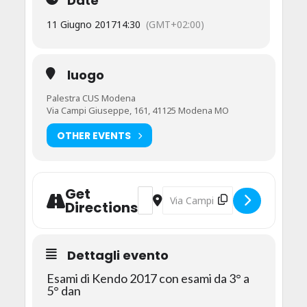
Date
11 Giugno 2017
14:30
(GMT+02:00)
luogo
Palestra CUS Modena
Via Campi Giuseppe, 161, 41125 Modena MO
OTHER EVENTS
Get
Address - Esami CIK di Kendo - da 3 
Destination Address - Esami CIK
Directions
Dettagli evento
Esami di Kendo 2017 con esami da 3° a
5° dan