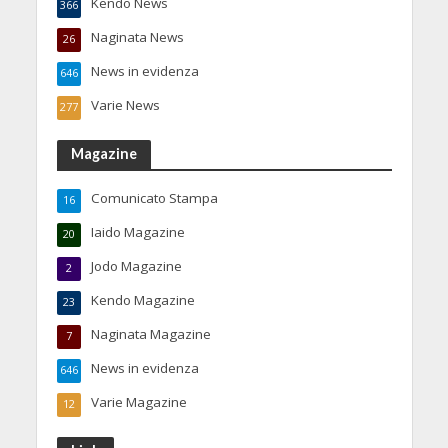
Kendo News
366
Naginata News
26
News in evidenza
646
Varie News
277
Magazine
Comunicato Stampa
16
Iaido Magazine
20
Jodo Magazine
2
Kendo Magazine
23
Naginata Magazine
7
News in evidenza
646
Varie Magazine
12