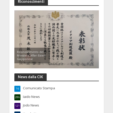
Riconoscimenti
Riconoscimento del
Ministero Affari Esteri
Giapponese
News dalla CIK
Comunicato Stampa
16
Iaido News
286
Jodo News
121