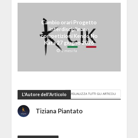
Cambio orari Progetto
interdisciplinare
competizioni Kendo No
Kata 27 giugno 2026
2 mesi fa
VISUALIZZA TUTTI GLI ARTICOLI
L'Autore dell'Articolo
Tiziana Piantato