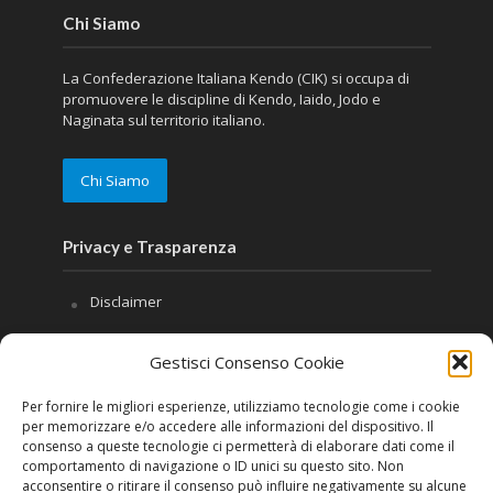
Chi Siamo
La Confederazione Italiana Kendo (CIK) si occupa di
promuovere le discipline di Kendo, Iaido, Jodo e
Naginata sul territorio italiano.
Chi Siamo
Privacy e Trasparenza
Disclaimer
Privacy
Gestisci Consenso Cookie
Cookie Policy (UE)
Per fornire le migliori esperienze, utilizziamo tecnologie come i cookie
Contatti
per memorizzare e/o accedere alle informazioni del dispositivo. Il
consenso a queste tecnologie ci permetterà di elaborare dati come il
Seguici
comportamento di navigazione o ID unici su questo sito. Non
acconsentire o ritirare il consenso può influire negativamente su alcune