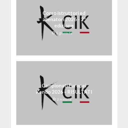
Corso istruttori ed
allenatori 2026 – 2°
edizione
5 giorni fa
Campionati Europei
Kendo 2026 – RISULTATI
2 mesi fa