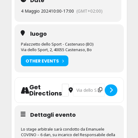
Date
4 Maggio 2024
10:00
-
17:00
(GMT+02:00)
luogo
Palazzetto dello Sport - Castenaso (BO)
Via dello Sport, 2, 40055 Castenaso, Bo
OTHER EVENTS
Get
Address - Stage Arbitrale di Jodo [ki
Destination Address - Stage Arbi
Directions
Dettagli evento
Lo stage arbitrale sarà condotto da Emanuele
COVINO – 6 dan, su incarico del Responsabile della