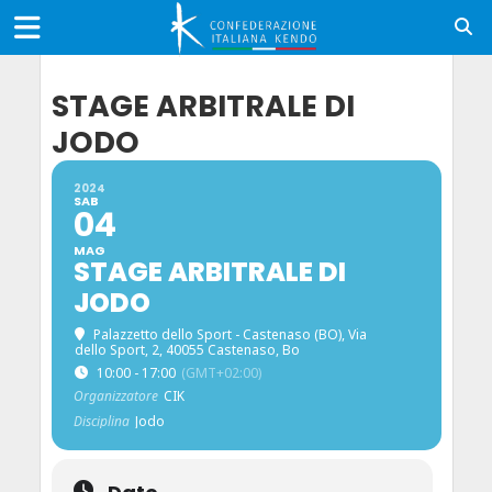
STAGE ARBITRALE DI
JODO
2024
SAB
04
MAG
STAGE ARBITRALE DI
JODO
Palazzetto dello Sport - Castenaso (BO)
, Via
dello Sport, 2, 40055 Castenaso, Bo
10:00 - 17:00
(GMT+02:00)
Organizzatore
CIK
Disciplina
Jodo