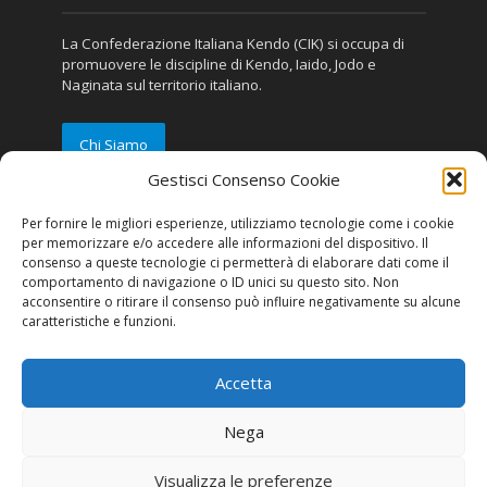
La Confederazione Italiana Kendo (CIK) si occupa di
promuovere le discipline di Kendo, Iaido, Jodo e
Naginata sul territorio italiano.
Chi Siamo
Gestisci Consenso Cookie
Privacy e Trasparenza
Per fornire le migliori esperienze, utilizziamo tecnologie come i cookie
per memorizzare e/o accedere alle informazioni del dispositivo. Il
consenso a queste tecnologie ci permetterà di elaborare dati come il
Disclaimer
comportamento di navigazione o ID unici su questo sito. Non
Privacy
acconsentire o ritirare il consenso può influire negativamente su alcune
caratteristiche e funzioni.
Cookie Policy (UE)
Contatti
Accetta
Seguici
Nega
Visualizza le preferenze