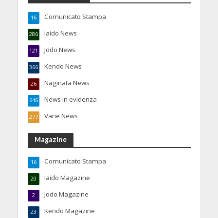
Comunicato Stampa
16
Iaido News
286
Jodo News
121
Kendo News
366
Naginata News
26
News in evidenza
646
Varie News
277
Magazine
Comunicato Stampa
16
Iaido Magazine
20
Jodo Magazine
2
Kendo Magazine
23