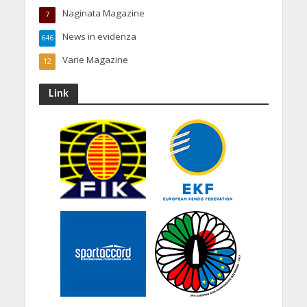
Naginata Magazine
7
News in evidenza
646
Varie Magazine
12
Link