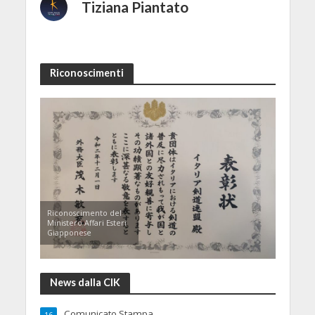
Tiziana Piantato
Riconoscimenti
Riconoscimento del
Ministero Affari Esteri
Giapponese
News dalla CIK
Comunicato Stampa