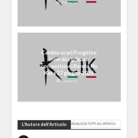
2 mesi fa
Cambio orari Progetto
interdisciplinare
competizioni Kendo No
Kata 27 giugno 2026
2 mesi fa
VISUALIZZA TUTTI GLI ARTICOLI
L'Autore dell'Articolo