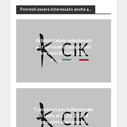
Potresti essere interessato anche a...
Arbitri italiani selezionati
per i prossimi campionati
europei di Iaido 2026
1 giorno fa
Convocati per la Nazionale
di Iaido ai CCEE 2026 e
prossimi allenamenti