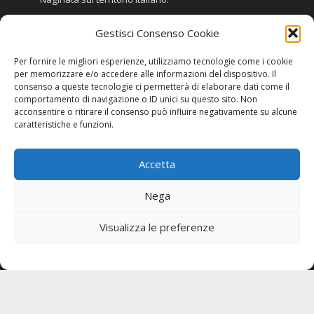
Gestisci Consenso Cookie
Chi Siamo
Per fornire le migliori esperienze, utilizziamo tecnologie come i cookie
per memorizzare e/o accedere alle informazioni del dispositivo. Il
Privacy e Trasparenza
consenso a queste tecnologie ci permetterà di elaborare dati come il
comportamento di navigazione o ID unici su questo sito. Non
acconsentire o ritirare il consenso può influire negativamente su alcune
Disclaimer
caratteristiche e funzioni.
Privacy
Cookie Policy (UE)
Accetta
Contatti
Nega
Seguici
Visualizza le preferenze