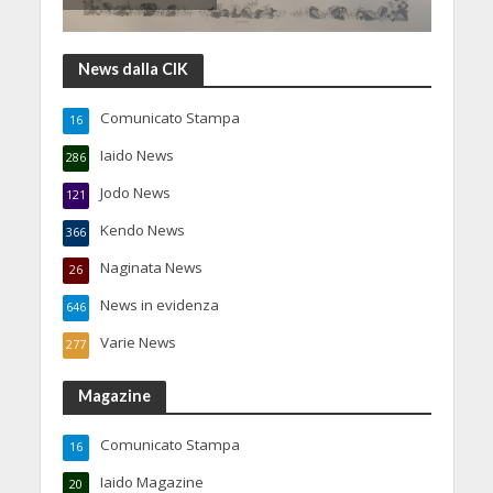
News dalla CIK
Comunicato Stampa
16
Iaido News
286
Jodo News
121
Kendo News
366
Naginata News
26
News in evidenza
646
Varie News
277
Magazine
Comunicato Stampa
16
Iaido Magazine
20